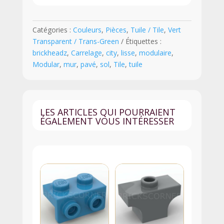
x
1
Catégories :
Couleurs
,
Pièces
,
Tuile / Tile
,
Vert
-
Transparent / Trans-Green
Étiquettes :
3070b
brickheadz
,
Carrelage
,
city
,
lisse
,
modulaire
,
-
Modular
,
mur
,
pavé
,
sol
,
Tile
,
tuile
Vert
Transparent
LES ARTICLES QUI POURRAIENT
ÉGALEMENT VOUS INTÉRESSER