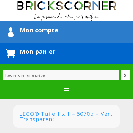
Mon compte

Mon panier

LEGO® Tuile 1 x 1 – 3070b – Vert
Transparent