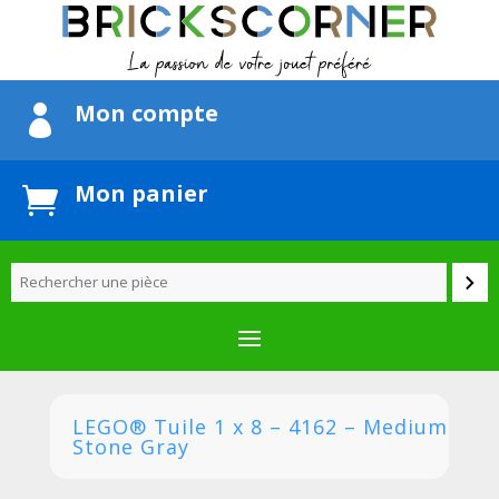
Mon compte

Mon panier

LEGO® Tuile 1 x 8 – 4162 – Medium
Stone Gray