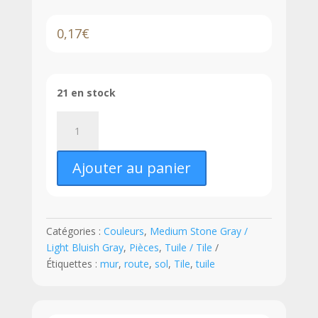
0,17
€
21 en stock
quantité
de
LEGO®
Ajouter au panier
Tuile
1
x
8
Catégories :
Couleurs
,
Medium Stone Gray /
-
Light Bluish Gray
,
Pièces
,
Tuile / Tile
4162
Étiquettes :
mur
,
route
,
sol
,
Tile
,
tuile
-
Medium
Stone
Gray