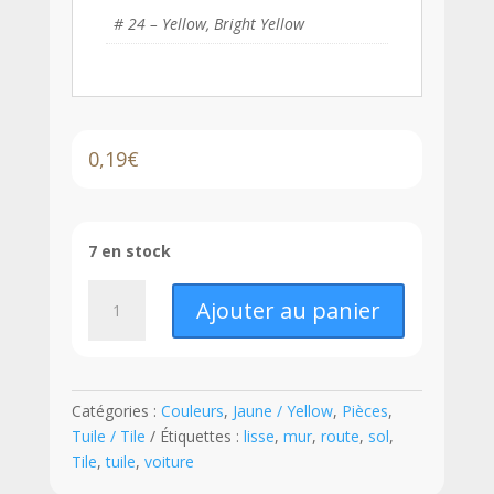
# 24 – Yellow, Bright Yellow
0,19
€
7 en stock
quantité
Ajouter au panier
de
LEGO®
Tuile
2
Catégories :
Couleurs
,
Jaune / Yellow
,
Pièces
,
x
Tuile / Tile
Étiquettes :
lisse
,
mur
,
route
,
sol
,
4
Tile
,
tuile
,
voiture
-