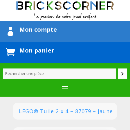
Mon compte

Mon panier

LEGO® Tuile 2 x 4 – 87079 – Jaune