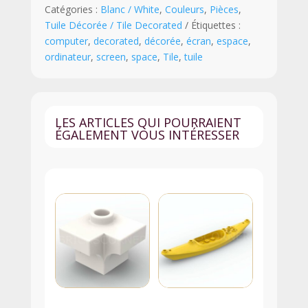
Catégories :
Blanc / White
,
Couleurs
,
Pièces
,
2
Tuile Décorée / Tile Decorated
Étiquettes :
Ecran
computer
,
decorated
,
décorée
,
écran
,
espace
,
d'ordinateur
ordinateur
,
screen
,
space
,
Tile
,
tuile
-
3068pb1655
-
Blanc
LES ARTICLES QUI POURRAIENT
ÉGALEMENT VOUS INTÉRESSER