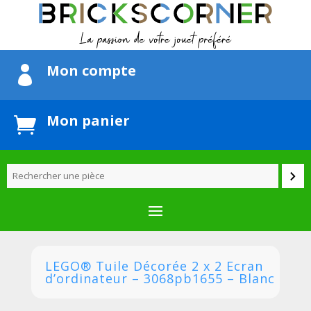
Mon compte

Mon panier

LEGO® Tuile Décorée 2 x 2 Ecran
d’ordinateur – 3068pb1655 – Blanc