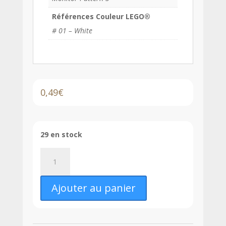
Références Couleur LEGO®
# 01 – White
0,49
€
29 en stock
quantité
de
LEGO®
Ajouter au panier
Tuile
Décorée
2
x