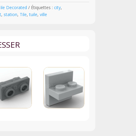
Tile Decorated
Étiquettes :
city
,
t
,
station
,
Tile
,
tuile
,
ville
ESSER