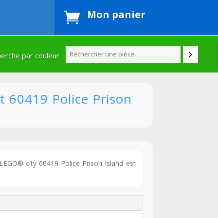
Mon panier

erche par couleur
t 60419 Police Prison
 LEGO® city 60419 Police Prison Island est