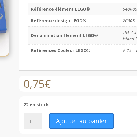
Référence élément LEGO®
64808
Référence design LEGO®
26603
Tile 2 
Dénomination Element LEGO®
Island 
Références Couleur LEGO®
# 23 – 
0,75
€
22 en stock
quantité
Ajouter au panier
de
LEGO®
Tuile