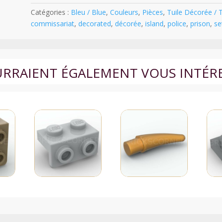
Décorée
Catégories :
Bleu / Blue
,
Couleurs
,
Pièces
,
Tuile Décorée / 
2
commissariat
,
decorated
,
décorée
,
island
,
police
,
prison
,
se
x
3
motif
de
OURRAIENT ÉGALEMENT VOUS INTÉR
Boîte
LEGO®
City
Set
60419
Police
Prison
Island
-
26603pb437
-
Bleu