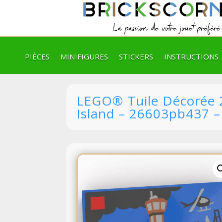
PIÈCES
MINIFIGURES
STICKERS
INSTRUCTIONS
LEGO® Tuile Décorée 2
Island – 26603pb437 –