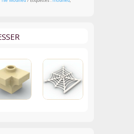
 Tile Modified
Étiquettes :
modified
,
ESSER