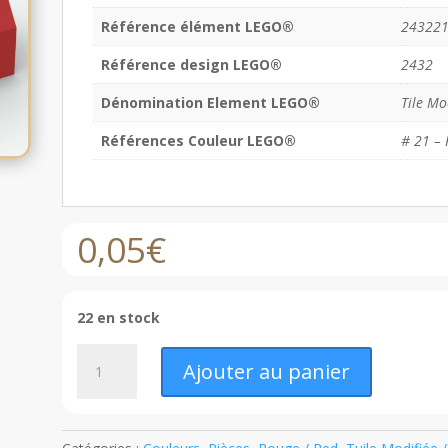
Référence élément LEGO®
24322
Référence design LEGO®
2432
Dénomination Element LEGO®
Tile Mo
Références Couleur LEGO®
# 21 – 
0,05
€
22 en stock
quantité
Ajouter au panier
de
LEGO®
Tuile
Modifiée