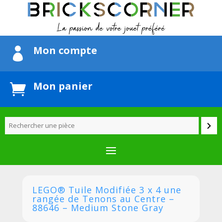
Mon compte

Mon panier

LEGO® Tuile Modifiée 3 x 4 une
rangée de Tenons au Centre –
88646 – Medium Stone Gray