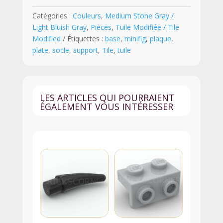
x
Catégories :
Couleurs
,
Medium Stone Gray /
4
Light Bluish Gray
,
Pièces
,
Tuile Modifiée / Tile
une
Modified
Étiquettes :
base
,
minifig
,
plaque
,
rangée
plate
,
socle
,
support
,
Tile
,
tuile
de
Tenons
au
Centre
LES ARTICLES QUI POURRAIENT
-
ÉGALEMENT VOUS INTÉRESSER
88646
-
Medium
Stone
Gray