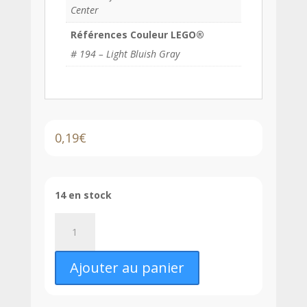
Center
Références Couleur LEGO®
# 194 – Light Bluish Gray
0,19
€
14 en stock
quantité
de
LEGO®
Ajouter au panier
Tuile
Modifiée
3