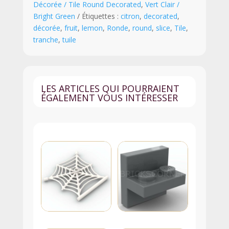
Décorée / Tile Round Decorated
,
Vert Clair /
1
Bright Green
Étiquettes :
citron
,
decorated
,
Tranche
décorée
,
fruit
,
lemon
,
Ronde
,
round
,
slice
,
Tile
,
de
tranche
,
tuile
Fruit
-
98138pb371
-
LES ARTICLES QUI POURRAIENT
Vert
ÉGALEMENT VOUS INTÉRESSER
Clair