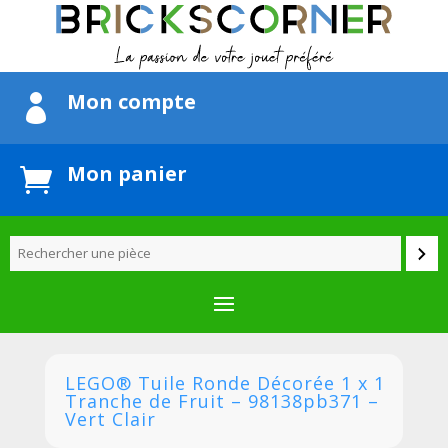
Mon compte

Mon panier

LEGO® Tuile Ronde Décorée 1 x 1
Tranche de Fruit – 98138pb371 –
Vert Clair