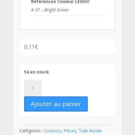
Références Couleur LEGO®
# 37 – Bright Green
0,11
€
54 en stock
quantité
de
LEGO®
Ajouter au panier
Tuile
Ronde
Décorée
1
Catégories :
Couleurs
,
Pièces
,
Tuile Ronde
x