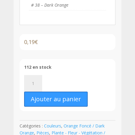
# 38 – Dark Orange
0,19
€
112 en stock
quantité
de
LEGO®
Ajouter au panier
Feuille
/
Branche
4
Catégories :
Couleurs
,
Orange Foncé / Dark
x
Orange
,
Pièces
,
Plante - Fleur - Végétation /
3