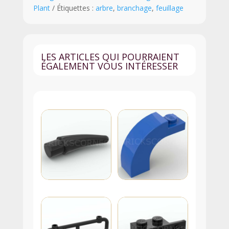
Plant
Étiquettes :
arbre
,
branchage
,
feuillage
-
2423
-
Orange
LES ARTICLES QUI POURRAIENT
Foncé
ÉGALEMENT VOUS INTÉRESSER