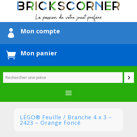
Mon compte

Mon panier

LEGO® Feuille / Branche 4 x 3 –
2423 – Orange Foncé