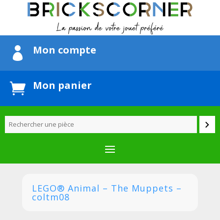
Mon compte

Mon panier

LEGO® Animal – The Muppets –
coltm08