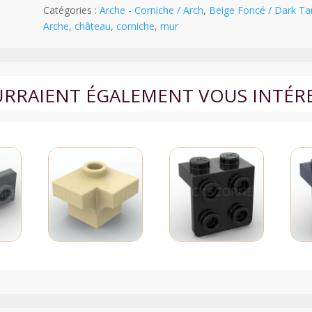
1
Catégories :
Arche - Corniche / Arch
,
Beige Foncé / Dark Ta
x
Arche
,
château
,
corniche
,
mur
3
x
3
-
OURRAIENT ÉGALEMENT VOUS INTÉR
13965
-
Beige
Foncé