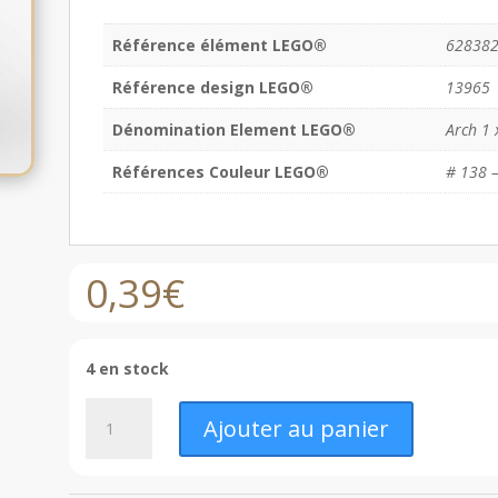
Référence élément LEGO®
62838
Référence design LEGO®
13965
Dénomination Element LEGO®
Arch 1 
Références Couleur LEGO®
# 138 –
0,39
€
4 en stock
quantité
Ajouter au panier
de
LEGO®
Arche