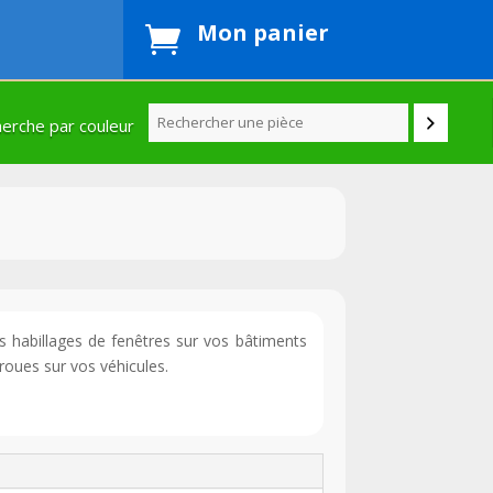
Mon panier

erche par couleur
os habillages de fenêtres sur vos bâtiments
roues sur vos véhicules.