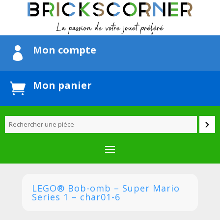
Mon compte

Mon panier

LEGO® Bob-omb – Super Mario
Series 1 – char01-6