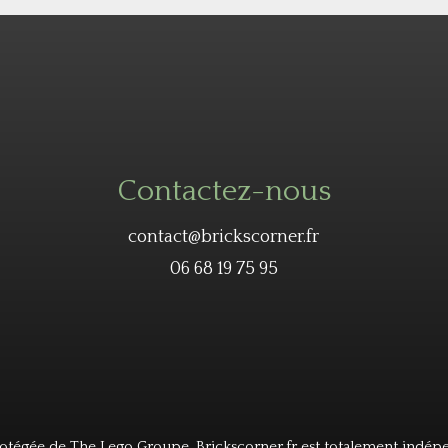
Contactez-nous
contact@brickscorner.fr
06 68 19 75 95
tégée de The Lego Groupe. Brickscorner.fr est totalement indép