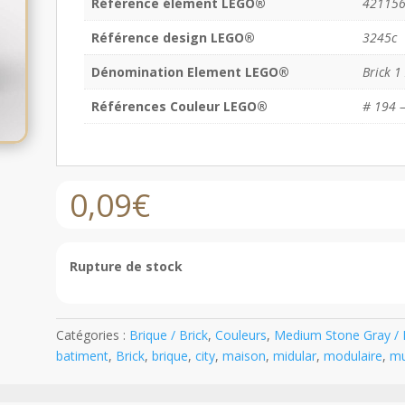
Référence élément LEGO®
42115
Référence design LEGO®
3245c
Dénomination Element LEGO®
Brick 1
Références Couleur LEGO®
# 194 –
0,09
€
Rupture de stock
Catégories :
Brique / Brick
,
Couleurs
,
Medium Stone Gray / L
batiment
,
Brick
,
brique
,
city
,
maison
,
midular
,
modulaire
,
m