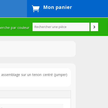
Mon panier

erche par couleur
un assemblage sur un tenon centré (jumper)