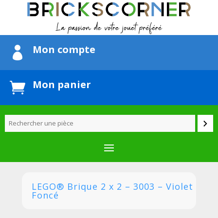
Mon compte

Mon panier

LEGO® Brique 2 x 2 – 3003 – Violet
Foncé