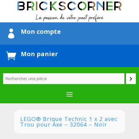
Mon compte

Mon panier

LEGO® Brique Technic 1 x 2 avec
Trou pour Axe – 32064 – Noir