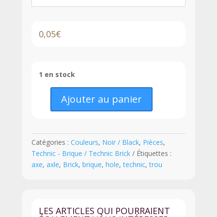
0,05
€
1 en stock
Ajouter au panier
quantité
de
LEGO®
Brique
Catégories :
Couleurs
,
Noir / Black
,
Pièces
,
Technic
Technic - Brique / Technic Brick
Étiquettes :
1
axe
,
axle
,
Brick
,
brique
,
hole
,
technic
,
trou
x
2
avec
Trou
LES ARTICLES QUI POURRAIENT
pour