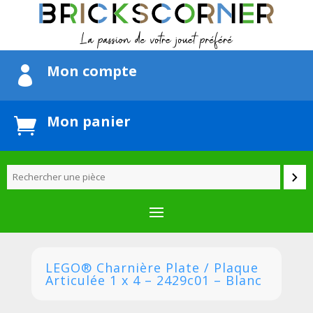
Mon compte

Mon panier

LEGO® Charnière Plate / Plaque
Articulée 1 x 4 – 2429c01 – Blanc