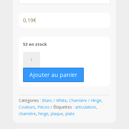
0,19
€
53 en stock
quantité
de
LEGO®
Ajouter au panier
Charnière
Plate
/
Plaque
Catégories :
Blanc / White
,
Charnière / Hinge
,
Articulée
Couleurs
,
Pièces
Étiquettes :
articulation
,
1
charnière
,
hinge
,
plaque
,
plate
x
4
-