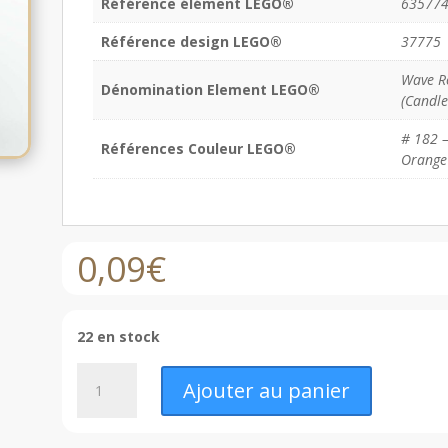
Référence élément LEGO®
63577
Référence design LEGO®
37775
Wave Ro
Dénomination Element LEGO®
(Candle
# 182 –
Références Couleur LEGO®
Orange
0,09
€
22 en stock
quantité
Ajouter au panier
de
LEGO®
Flamme