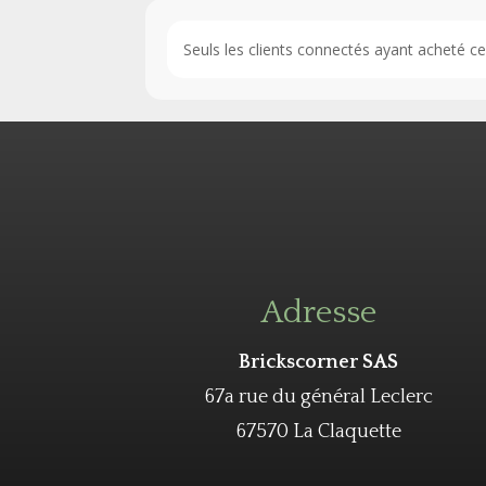
Seuls les clients connectés ayant acheté ce p
Adresse
Brickscorner SAS
67a rue du général Leclerc
67570 La Claquette