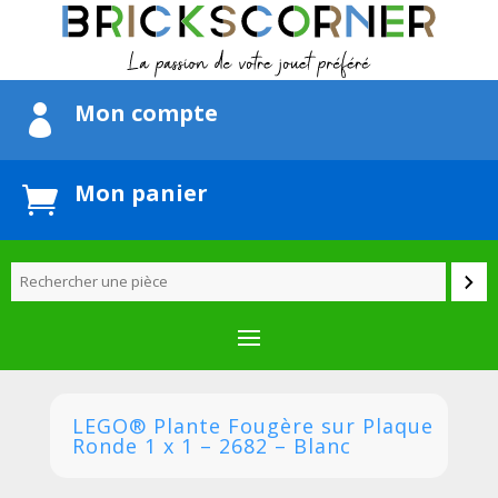
Mon compte

Mon panier

LEGO® Plante Fougère sur Plaque
Ronde 1 x 1 – 2682 – Blanc