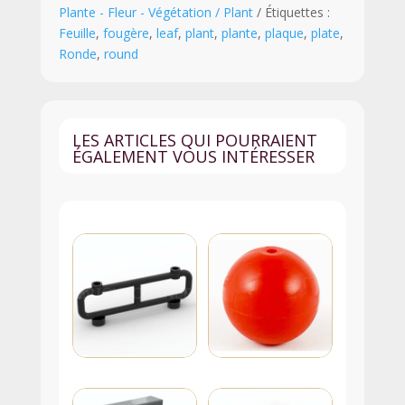
Plante - Fleur - Végétation / Plant
Étiquettes :
1
Feuille
,
fougère
,
leaf
,
plant
,
plante
,
plaque
,
plate
,
x
Ronde
,
round
1
-
2682
-
LES ARTICLES QUI POURRAIENT
Blanc
ÉGALEMENT VOUS INTÉRESSER