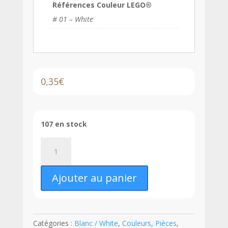
Références Couleur LEGO®
# 01 – White
0,35
€
107 en stock
quantité
de
LEGO®
Ajouter au panier
Plante
Fougère
sur
Plaque
Catégories :
Blanc / White
,
Couleurs
,
Pièces
,
Ronde