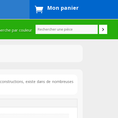
Mon panier

erche par couleur
e constructions, existe dans de nombreuses