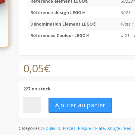
Référence élément LEGO®
30232
Référence design LEGO®
3023
Dénomination Element LEGO®
Plate 1
Références Couleur LEGO®
# 21 – 
0,05
€
227 en stock
quantité
Ajouter au panier
de
LEGO®
Plaque
1
Catégories :
Couleurs
,
Pièces
,
Plaque / Plate
,
Rouge / Red
x