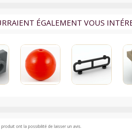
2
-
3023
OURRAIENT ÉGALEMENT VOUS INTÉR
-
Rouge
roduit ont la possibilité de laisser un avis.