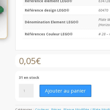
Référence élément LEGO®
63472
Référence design LEGO®
60470
Plate M
Dénomination Element LEGO®
(Horizo
Références Couleur LEGO®
# 28 – 
0,05
€
31 en stock
quantité
Ajouter au panier
de
LEGO®
Plaque
Modifiée
Catégories :
Couleurs
,
Pièces
,
Plaque Modifiée / Plate Modi