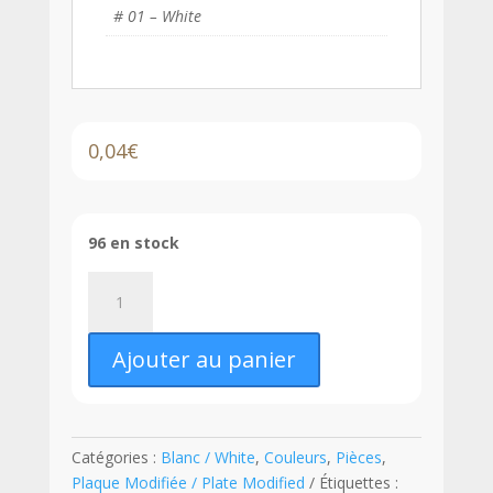
# 01 – White
0,04
€
96 en stock
quantité
de
LEGO®
Ajouter au panier
Plaque
Modifiée
1
x
Catégories :
Blanc / White
,
Couleurs
,
Pièces
,
2
Plaque Modifiée / Plate Modified
Étiquettes :
avec