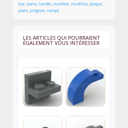
bar
,
barre
,
handle
,
modifée
,
modified
,
plaque
,
Barre
plate
,
poignée
,
rampe
/
Poignée
-
48336
LES ARTICLES QUI POURRAIENT
-
ÉGALEMENT VOUS INTÉRESSER
Blanc