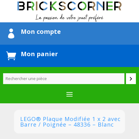
Mon compte

Mon panier

LEGO® Plaque Modifiée 1 x 2 avec
Barre / Poignée – 48336 – Blanc