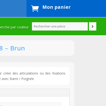
Mon panier

erche par couleur
8 – Brun
 créer des articulations ou des fixations.
2 avec Barre / Poignée.