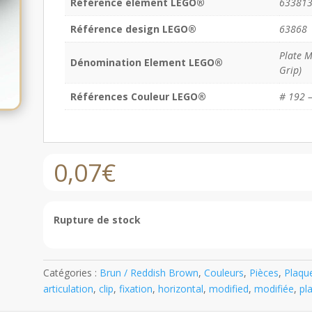
Référence élément LEGO®
63381
Référence design LEGO®
63868
Plate M
Dénomination Element LEGO®
Grip)
Références Couleur LEGO®
# 192 
0,07
€
Rupture de stock
Catégories :
Brun / Reddish Brown
,
Couleurs
,
Pièces
,
Plaque
articulation
,
clip
,
fixation
,
horizontal
,
modified
,
modifiée
,
pl