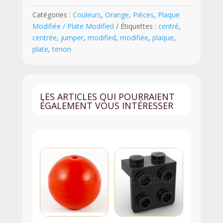
x
Catégories :
Couleurs
,
Orange
,
Pièces
,
Plaque
2
Modifiée / Plate Modified
Étiquettes :
centré
,
avec
centrée
,
jumper
,
modified
,
modifiée
,
plaque
,
Tenon
plate
,
tenon
au
centre
"Jumper"
-
LES ARTICLES QUI POURRAIENT
15573
ÉGALEMENT VOUS INTÉRESSER
-
Orange