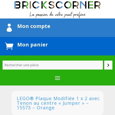
Mon compte

Mon panier

LEGO® Plaque Modifiée 1 x 2 avec
Tenon au centre « Jumper » –
15573 – Orange