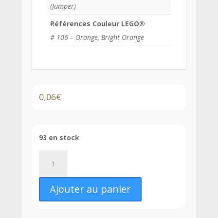
(Jumper)
Références Couleur LEGO®
# 106 – Orange, Bright Orange
0,06
€
93 en stock
quantité
de
LEGO®
Ajouter au panier
Plaque
Modifiée
1