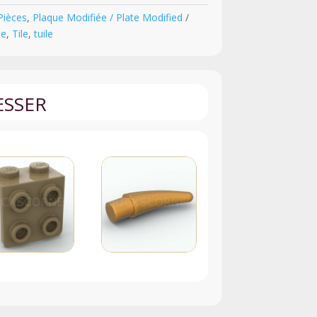
Pièces
,
Plaque Modifiée / Plate Modified
te
,
Tile
,
tuile
ESSER