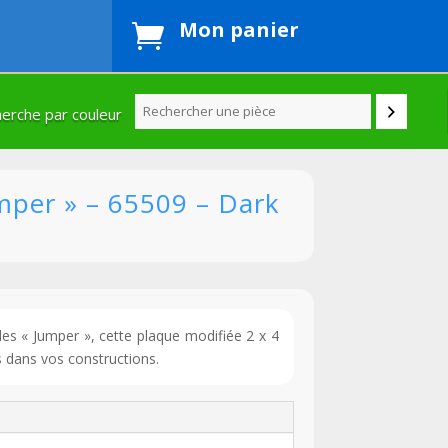
Mon panier

erche par couleur
mper » – 65509 – Dark
 « Jumper », cette plaque modifiée 2 x 4
s dans vos constructions.