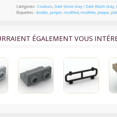
Modifiée
Catégories :
Couleurs
,
Dark Stone Gray / Dark Bluish Gray
,
2
Étiquettes :
double
,
jumper
,
modified
,
modifiée
,
plaque
,
pla
x
4
avec
2
OURRAIENT ÉGALEMENT VOUS INTÉR
Tenons
"Double
Jumper"
-
65509
-
Dark
Stone
Gray