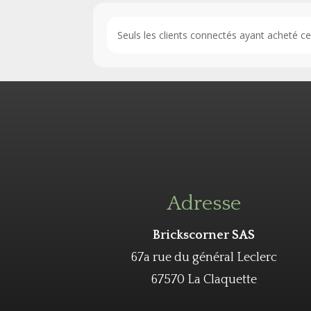
Seuls les clients connectés ayant acheté ce p
Adresse
Brickscorner SAS
67a rue du général Leclerc
67570 La Claquette