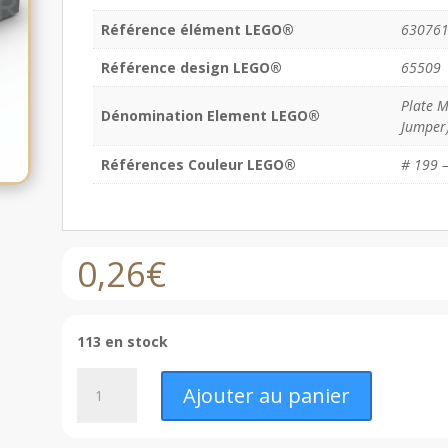
Référence élément LEGO®
63076
Référence design LEGO®
65509
Plate M
Dénomination Element LEGO®
Jumper
Références Couleur LEGO®
# 199 –
0,26
€
113 en stock
quantité
Ajouter au panier
de
LEGO®
Plaque