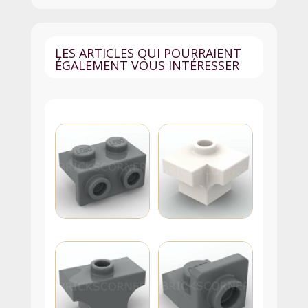
sans
Traits
de
LES ARTICLES QUI POURRAIENT
Friction
ÉGALEMENT VOUS INTÉRESSER
-
3749
-
Beige