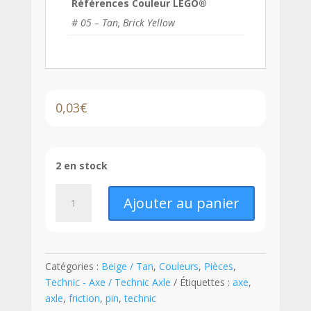
Références Couleur LEGO®
# 05 – Tan, Brick Yellow
0,03
€
2 en stock
quantité
Ajouter au panier
de
LEGO®
Technic
Axe
Catégories :
Beige / Tan
,
Couleurs
,
Pièces
,
1L
Technic - Axe / Technic Axle
Étiquettes :
axe
,
avec
axle
,
friction
,
pin
,
technic
Pin