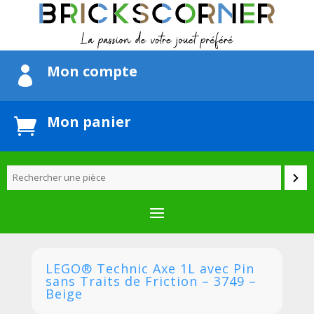
Mon compte

Mon panier

LEGO® Technic Axe 1L avec Pin
sans Traits de Friction – 3749 –
Beige