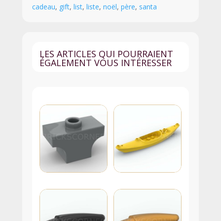
cadeau
,
gift
,
list
,
liste
,
noël
,
père
,
santa
du
Père
Noël
-
LES ARTICLES QUI POURRAIENT
26603pb183
ÉGALEMENT VOUS INTÉRESSER
-
Blanc