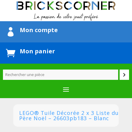
Mon compte

Mon panier

LEGO® Tuile Décorée 2 x 3 Liste du
Père Noël – 26603pb183 – Blanc