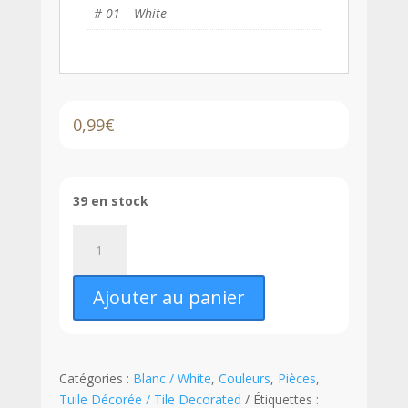
# 01 – White
0,99
€
39 en stock
quantité
de
LEGO®
Ajouter au panier
Tuile
Décorée
2
x
Catégories :
Blanc / White
,
Couleurs
,
Pièces
,
3
Tuile Décorée / Tile Decorated
Étiquettes :
Liste