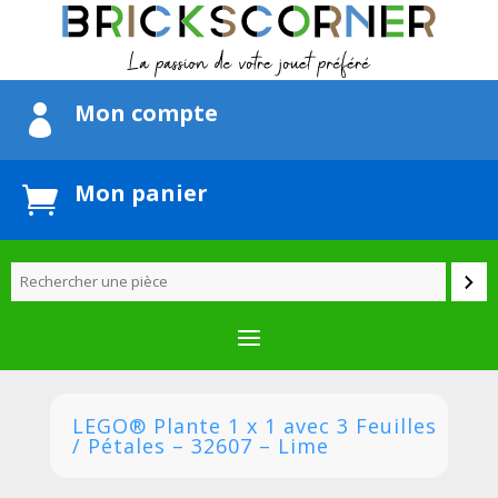
Mon compte

Mon panier

LEGO® Plante 1 x 1 avec 3 Feuilles
/ Pétales – 32607 – Lime