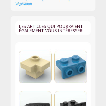
Végétation
/
Pétales
-
32607
LES ARTICLES QUI POURRAIENT
-
ÉGALEMENT VOUS INTÉRESSER
Lime