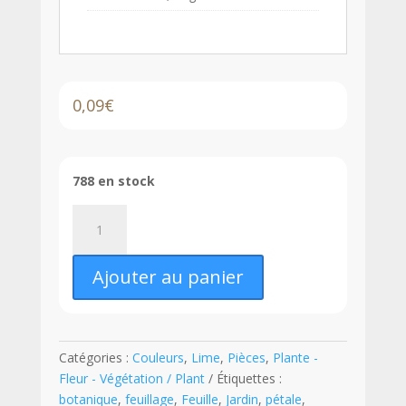
0,09
€
788 en stock
quantité
de
LEGO®
Ajouter au panier
Plante
1
x
1
Catégories :
Couleurs
,
Lime
,
Pièces
,
Plante -
avec
Fleur - Végétation / Plant
Étiquettes :
3
botanique
,
feuillage
,
Feuille
,
Jardin
,
pétale
,
Feuilles